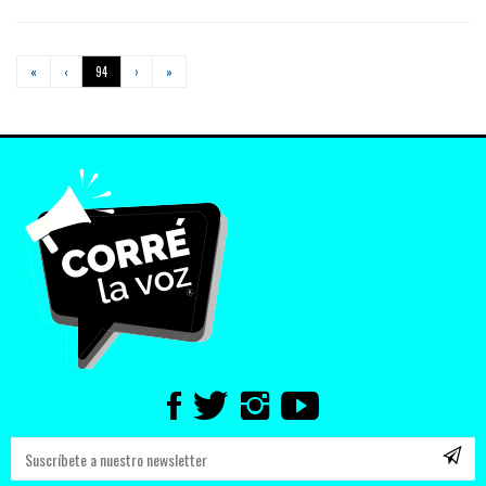
«
‹
94
›
»