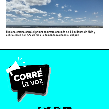
Nucleoelectrica cerró el primer semestre con más de 4,4 millones de MWh y
cubrió cerca del 15% de toda la demanda residencial del país