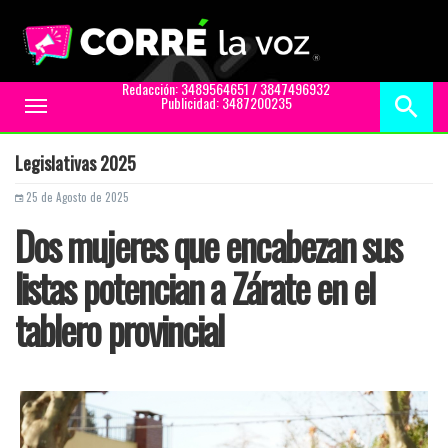
Redacción: 3489564651 / 3847496932
Publicidad: 3487200235
Toggle
navigation
Legislativas 2025
25 de Agosto de 2025
Dos mujeres que encabezan sus
listas potencian a Zárate en el
tablero provincial